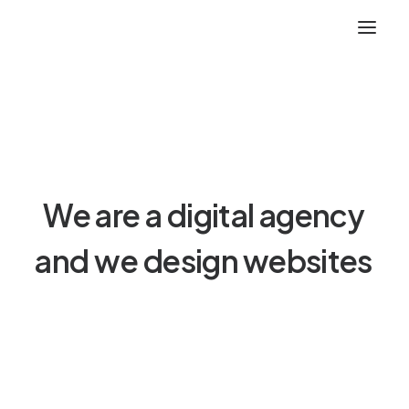
We
are
a
digital
agency
and
we
design
w
e
b
s
i
t
e
s